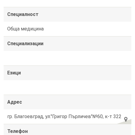
Специалност
Обща медицина
Специализации
Езици
Адрес
гр. Благоевград, ул."Григор Пърличев"№60, к-т 322
Телефон