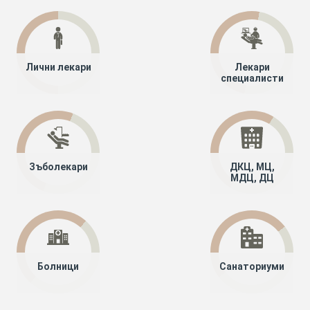
Лични лекари
Лекари
специалисти
Зъболекари
ДКЦ, МЦ,
МДЦ, ДЦ
Болници
Санаториуми