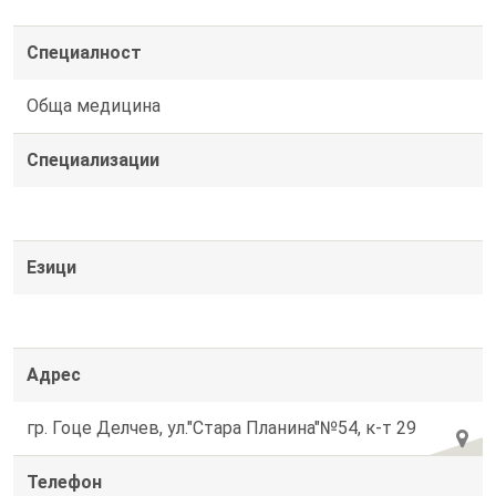
Специалност
Обща медицина
Специализации
Езици
Адрес
гр. Гоце Делчев, ул."Стара Планина"№54, к-т 29
Телефон