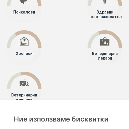
Психолози
Здравни
застрахователи
Хосписи
Ветеринарни
лекари
Ветеринарни
клиники
Ние използваме бисквитки
Хапче
Специалисти