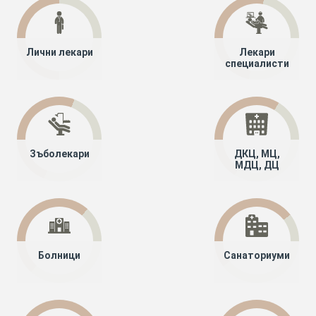
Лични лекари
Лекари
специалисти
Зъболекари
ДКЦ, МЦ,
МДЦ, ДЦ
Болници
Санаториуми