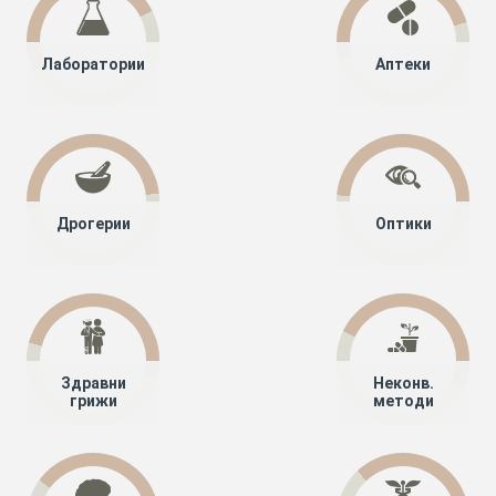
Лаборатории
Аптеки
Дрогерии
Оптики
Здравни
Неконв.
грижи
методи