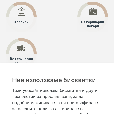
Хосписи
Ветеринарни
лекари
Ветеринарни
клиники
Ние използваме бисквитки
Хапче
Специалисти
Този уебсайт използва бисквитки и други
технологии за проследяване, за да
Hapche.bg НЕ е медицински, зравен или сроден специалист и НЕ дава медицински
консултации и здравни съвети. Hapche.bg НЕ се явява медицинска услуга и НЕ
подобри изживяването ви при сърфиране
осигурява диагноза и лечение. Hapche.bg НЕ препоръчва медицински и други здравни и
за следните цели:
за активиране на
сродни специалисти и заведения. Hapche.bg НЕ търгува с лекарствени продукти и
хранителни добавки. Информацията, публикувана в Hapche.bg, е предназначена да служи