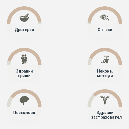
Дрогерии
Оптики
Здравни
Неконв.
грижи
методи
Психолози
Здравни
застрахователи