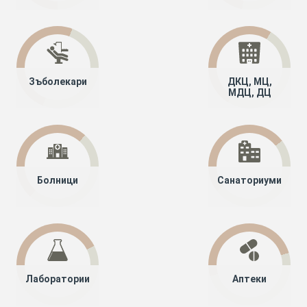
Зъболекари
ДКЦ, МЦ,
МДЦ, ДЦ
Болници
Санаториуми
Лаборатории
Аптеки