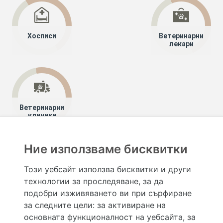
Хосписи
Ветеринарни
лекари
Ветеринарни
клиники
Ние използваме бисквитки
Хапче
Специалисти
Дрогерии
Този уебсайт използва бисквитки и други
технологии за проследяване, за да
Hapche.bg НЕ е медицински, зравен или сроден специалист и НЕ дава медицински
консултации и здравни съвети. Hapche.bg НЕ се явява медицинска услуга и НЕ
подобри изживяването ви при сърфиране
осигурява диагноза и лечение. Hapche.bg НЕ препоръчва медицински и други здравни и
за следните цели:
за активиране на
сродни специалисти и заведения. Hapche.bg НЕ търгува с лекарствени продукти и
хранителни добавки. Информацията, публикувана в Hapche.bg, е предназначена да служи
основната функционалност на уебсайта
,
за
само и единствено за справочни цели. Същата се предоставя без всякаква гаранция за