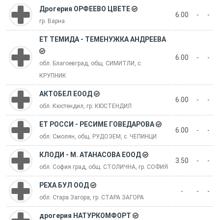
Дрогерия ОРФЕЕВО ЦВЕТЕ
6.00
-
-
гр. Варна
ЕТ ТЕМИДА - ТЕМЕНУЖКА АНДРЕЕВА
6.00
-
-
обл. Благоевград, общ. СИМИТЛИ, с.
КРУПНИК
АКТОБЕЛ ЕООД
6.00
-
-
обл. Кюстендил, гр. КЮСТЕНДИЛ
ЕТ РОССИ - РЕСИМЕ ГОВЕДАРОВА
6.00
-
-
обл. Смолян, общ. РУДОЗЕМ, с. ЧЕПИНЦИ
КЛОДИ - М. АТАНАСОВА ЕООД
3.50
-
-
обл. София град, общ. СТОЛИЧНА, гр. СОФИЯ
РЕХА БУЛ ООД
-
-
-
обл. Стара Загора, гр. СТАРА ЗАГОРА
дрогерия НАТУРКОМФОРТ