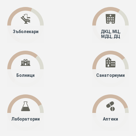
Зъболекари
ДКЦ, МЦ,
МДЦ, ДЦ
Болници
Санаториуми
Лаборатории
Аптеки