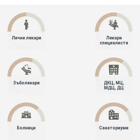
Лични лекари
Лекари
специалисти
Зъболекари
ДКЦ, МЦ,
МДЦ, ДЦ
Болници
Санаториуми