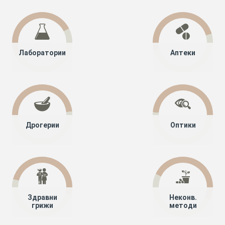
Лаборатории
Аптеки
Дрогерии
Оптики
Здравни
Неконв.
грижи
методи