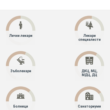
Лични лекари
Лекари
специалисти
Зъболекари
ДКЦ, МЦ,
МДЦ, ДЦ
Болници
Санаториуми