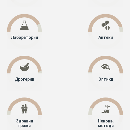
Лаборатории
Аптеки
Дрогерии
Оптики
Здравни
Неконв.
грижи
методи