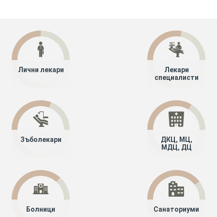
Лични лекари
Лекари
специалисти
Зъболекари
ДКЦ, МЦ,
МДЦ, ДЦ
Болници
Санаториуми