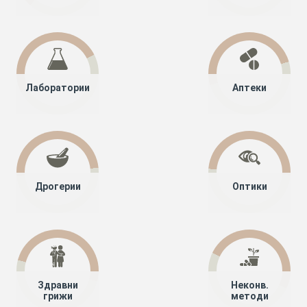
Лаборатории
Аптеки
Дрогерии
Оптики
Здравни
Неконв.
грижи
методи