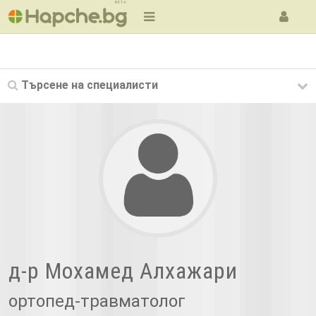
BETA
Търсене на
специалисти
д-р Мохамед Алхажари
ортопед-травматолог