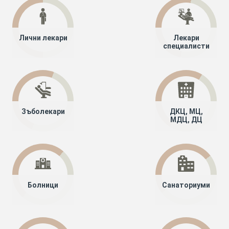
Лични лекари
Лекари
специалисти
Зъболекари
ДКЦ, МЦ,
МДЦ, ДЦ
Болници
Санаториуми