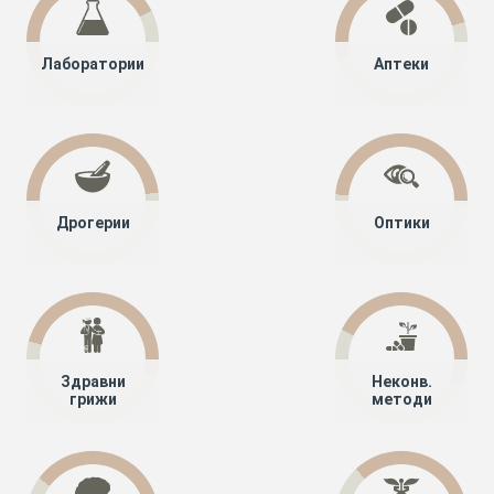
Лаборатории
Аптеки
Дрогерии
Оптики
Здравни
Неконв.
грижи
методи