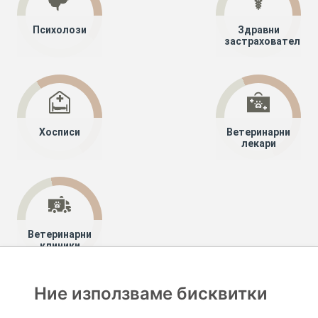
Психолози
Здравни
застрахователи
Хосписи
Ветеринарни
лекари
Ветеринарни
клиники
Ние използваме бисквитки
Хапче
Специалисти