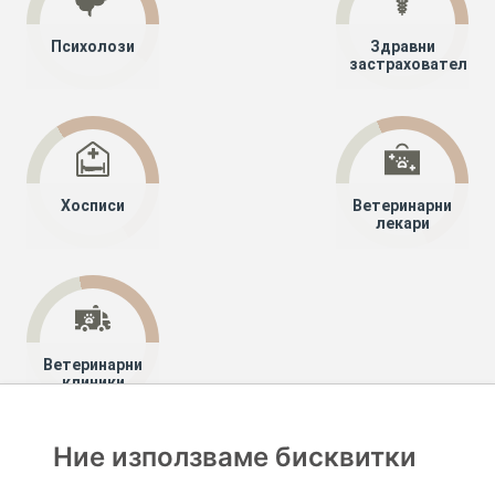
Психолози
Здравни
застрахователи
Хосписи
Ветеринарни
лекари
Ветеринарни
клиники
Ние използваме бисквитки
Хапче
Специалисти