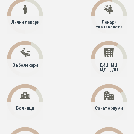
Лични лекари
Лекари
специалисти
Зъболекари
ДКЦ, МЦ,
МДЦ, ДЦ
Болници
Санаториуми