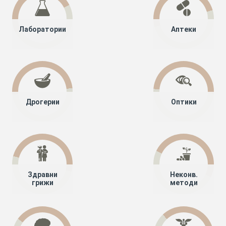
Лаборатории
Аптеки
Дрогерии
Оптики
Здравни
Неконв.
грижи
методи