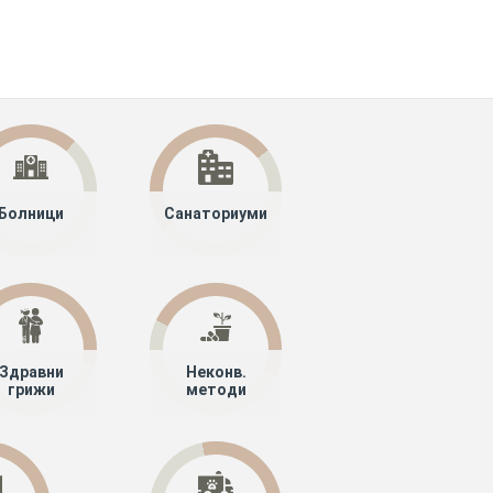
Болници
Санаториуми
Здравни
Неконв.
грижи
методи