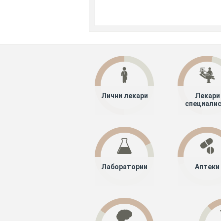
Лични лекари
Лекари
специали
Лаборатории
Аптеки