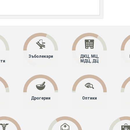
Зъболекари
ДКЦ, МЦ,
сти
МДЦ, ДЦ
Дрогерии
Оптики