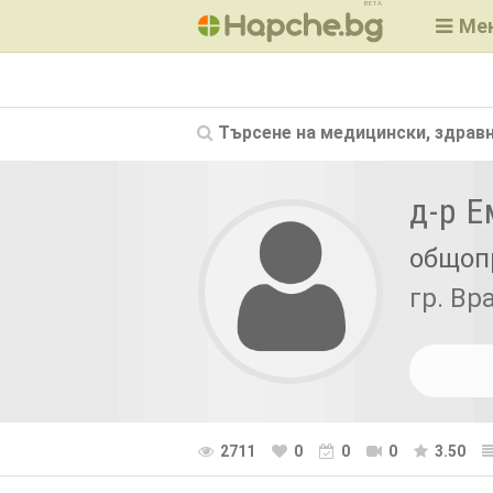
BETA
Ме
Търсене на
медицински, здравн
д-р 
общоп
гр. Вр
2711
0
0
0
3.50