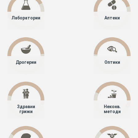
Лаборатории
Аптеки
Дрогерии
Оптики
Здравни
Неконв.
грижи
методи