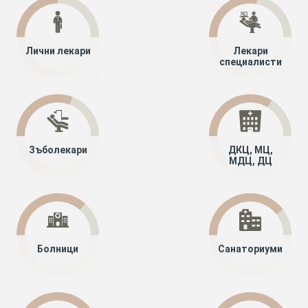
Лични лекари
Лекари
специалисти
Зъболекари
ДКЦ, МЦ,
МДЦ, ДЦ
Болници
Санаториуми