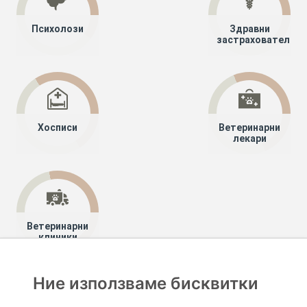
Психолози
Здравни
застрахователи
Хосписи
Ветеринарни
лекари
Ветеринарни
клиники
Ние използваме бисквитки
Хапче
Специалисти