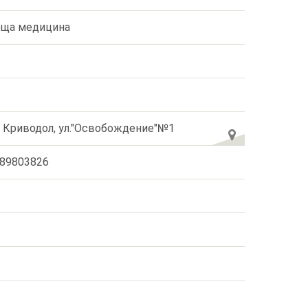
ща медицина
. Криводол, ул."Освобождение"№1
89803826