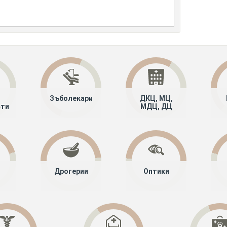
Зъболекари
ДКЦ, МЦ,
сти
МДЦ, ДЦ
Дрогерии
Оптики