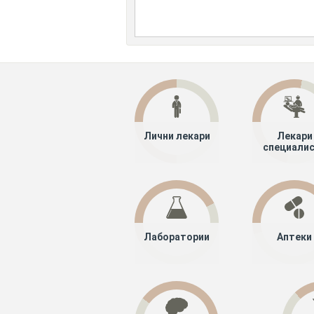
Лични лекари
Лекари
специали
Лаборатории
Аптеки