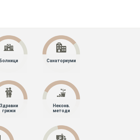
Болници
Санаториуми
Здравни
Неконв.
грижи
методи