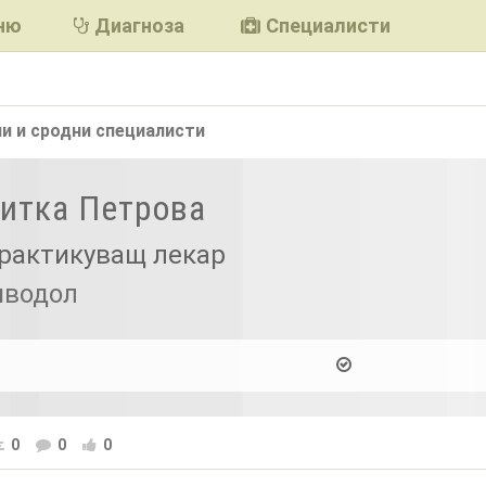
ню
Диагноза
Специалисти
и и сродни
специалисти
Митка Петрова
рактикуващ лекар
иводол
0
0
0