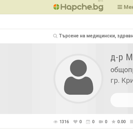
BETA
Ме
Търсене на
медицински, здравн
д-р 
общоп
гр. Кр
1316
0
0
0
0.00