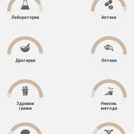
Лаборатории
Аптеки
Дрогерии
Оптики
Здравни
Неконв.
грижи
методи