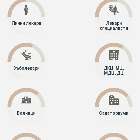
Лични лекари
Лекари
специалисти
Зъболекари
ДКЦ, МЦ,
МДЦ, ДЦ
Болници
Санаториуми