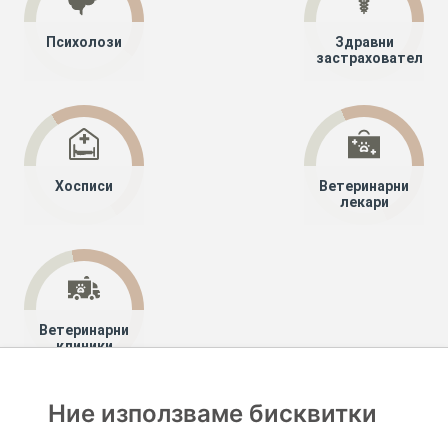
Психолози
Здравни
застрахователи
Хосписи
Ветеринарни
лекари
Ветеринарни
клиники
Ние използваме бисквитки
Хапче
Специалисти