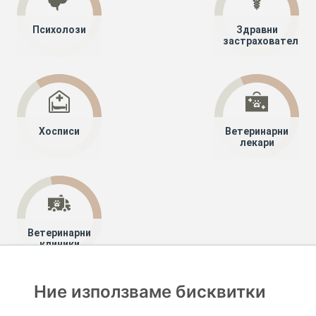
Психолози
Здравни
застрахователи
Хосписи
Ветеринарни
лекари
Ветеринарни
клиники
Ние използваме бисквитки
Хапче
Специалисти