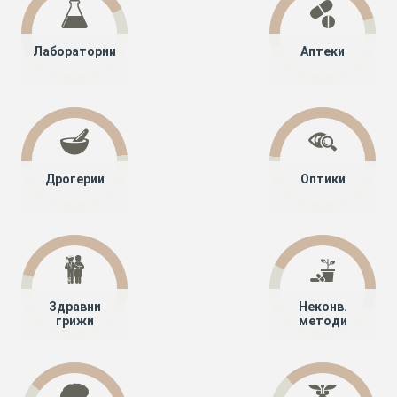
Лаборатории
Аптеки
Дрогерии
Оптики
Здравни
Неконв.
грижи
методи