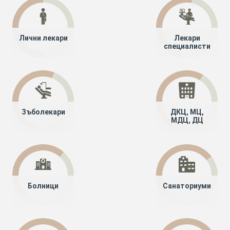
Лични лекари
Лекари
специалисти
Зъболекари
ДКЦ, МЦ,
МДЦ, ДЦ
Болници
Санаториуми