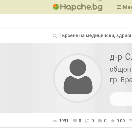
BETA
Ме
Търсене на
медицински, здравн
д-р 
общоп
гр. Вр
1991
0
0
0
0.00