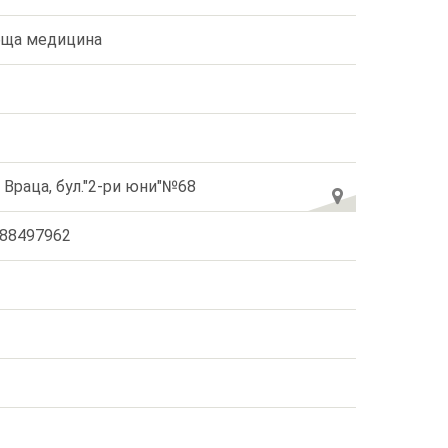
ща медицина
. Враца, бул."2-ри юни"№68
88497962