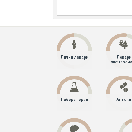
Лични лекари
Лекари
специали
Лаборатории
Аптеки