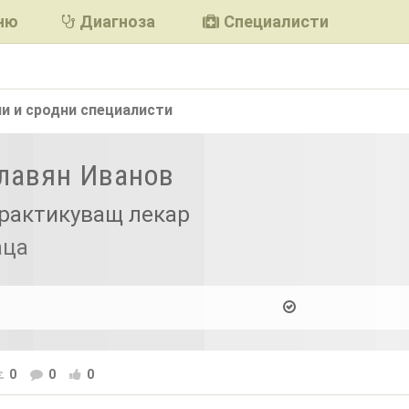
ню
Диагноза
Специалисти
и и сродни
специалисти
Славян Иванов
рактикуващ лекар
аца
0
0
0