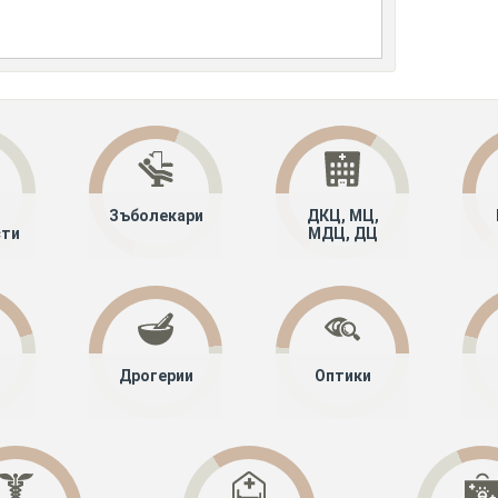
Зъболекари
ДКЦ, МЦ,
сти
МДЦ, ДЦ
Дрогерии
Оптики