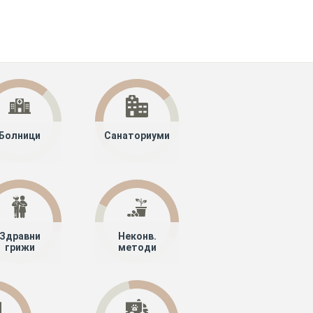
Болници
Санаториуми
Здравни
Неконв.
грижи
методи