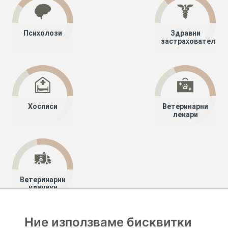
Психолози
Здравни
застрахователи
Хосписи
Ветеринарни
лекари
Ветеринарни
клиники
Ние използваме бисквитки
Хапче
Специалисти