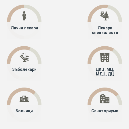
Лични лекари
Лекари
специалисти
Зъболекари
ДКЦ, МЦ,
МДЦ, ДЦ
Болници
Санаториуми