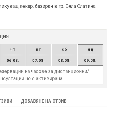
куващ лекар, базиран в гр. Бяла Слатина.
АЦИЯ
чт
пт
сб
нд
06.08.
07.08.
08.08.
09.08.
езервации на часове за дистанционни/
нсултации не е активирана.
ТЗИВИ
ДОБАВЯНЕ НА ОТЗИВ