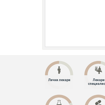
Лични лекари
Лекари
специали