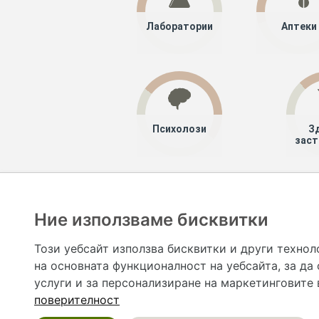
Лаборатории
Аптеки
Психолози
З
заст
Хапче
Специалисти
Ние използваме бисквитки
Hapche.bg НЕ е медицински, зравен или сроден специа
НЕ препоръчва медицински и други здравни и сро
Този уебсайт използва бисквитки и други технол
предназначена да служи само и единствено за справоч
на основната функционалност на уебсайта
,
за да
допълване на данните и за коригиране на неточности
вашето здраве! При поява на симптом(и) на заб
услуги и за персонализиране на маркетинговите
общоевропейс
поверителност