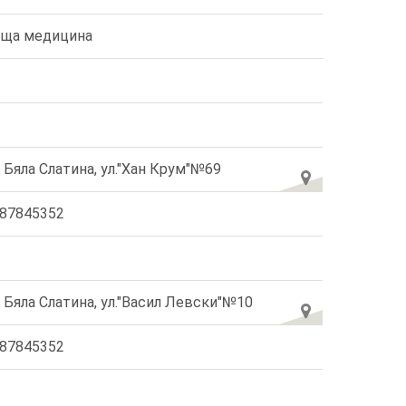
ща медицина
. Бяла Слатина, ул."Хан Крум"№69
87845352
. Бяла Слатина, ул."Васил Левски"№10
87845352