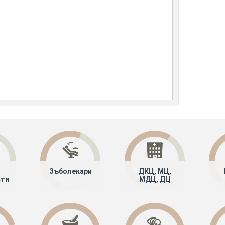
Зъболекари
ДКЦ, МЦ,
сти
МДЦ, ДЦ