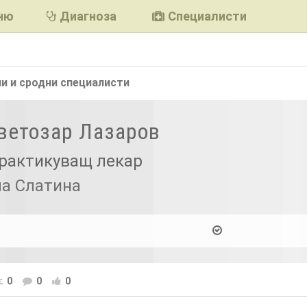
ню
Диагноза
Специалисти
и и сродни
специалисти
Светозар Лазаров
рактикуващ лекар
ла Слатина
0
0
0