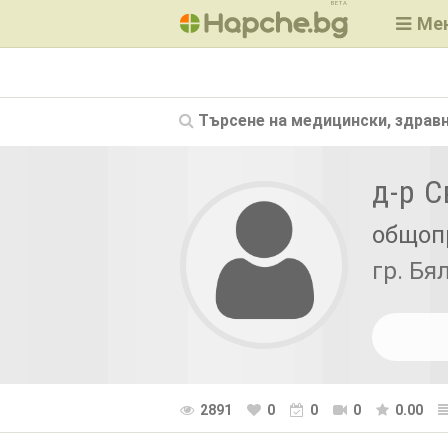
BETA
Ме
Търсене на
медицински, здравн
д-р 
общоп
гр. Бя
2891
0
0
0
0.00