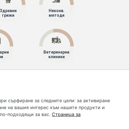
Здравни
Неконв.
грижи
методи
арни
Ветеринарни
ри
клиники
 услуга и НЕ осигурява диагноза и лечение. Hapche.bg
бавки. Информацията, публикувана в Hapche.bg, е
при сърфиране за следните цели:
за активиране
 при все че се полагат всички усилия за обновяване и
ане на вашия интерес към нашите продукти и
гностиката и самолечението могат да бъдат опасни за
като спешно, позвънете на денонощния безплатен
 по-подходящи за вас
.
Страница за
цинска помощ!