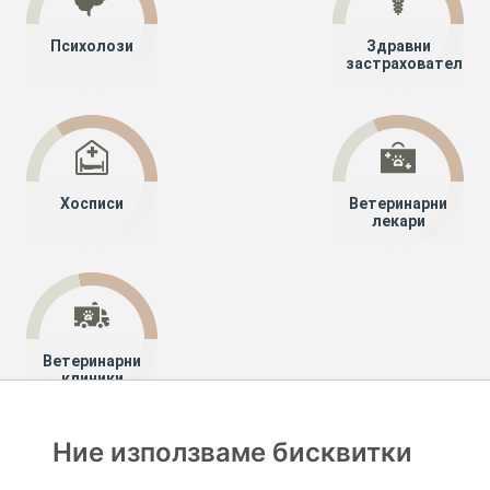
Психолози
Здравни
застрахователи
Хосписи
Ветеринарни
лекари
Ветеринарни
клиники
Ние използваме бисквитки
Хапче
Специалисти