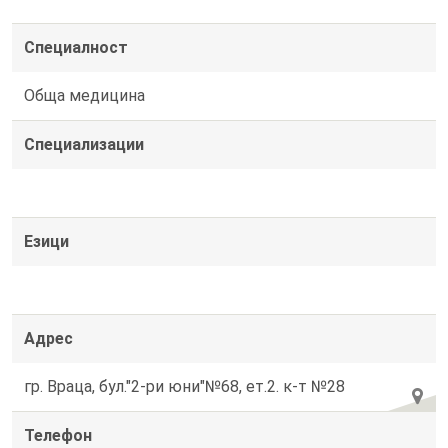
Специалност
Обща медицина
Специализации
Езици
Адрес
гр. Враца, бул."2-ри юни"№68, ет.2. к-т №28
Телефон