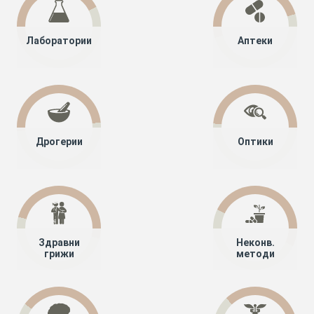
Лаборатории
Аптеки
Дрогерии
Оптики
Здравни
Неконв.
грижи
методи