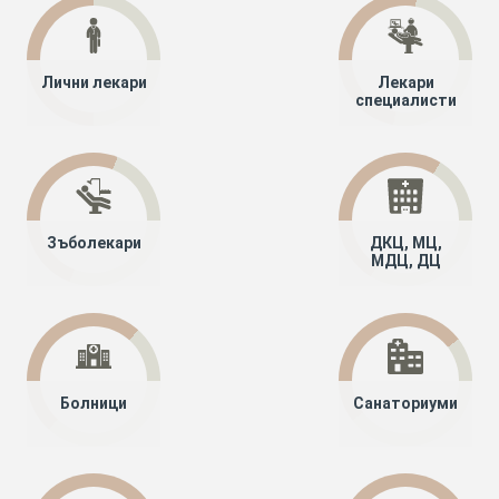
Лични лекари
Лекари
специалисти
Зъболекари
ДКЦ, МЦ,
МДЦ, ДЦ
Болници
Санаториуми