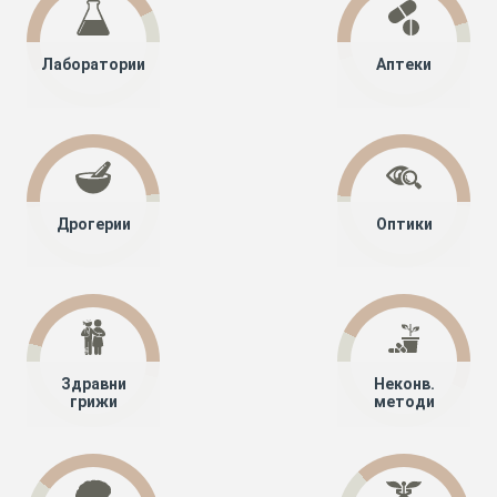
Лаборатории
Аптеки
Дрогерии
Оптики
Здравни
Неконв.
грижи
методи