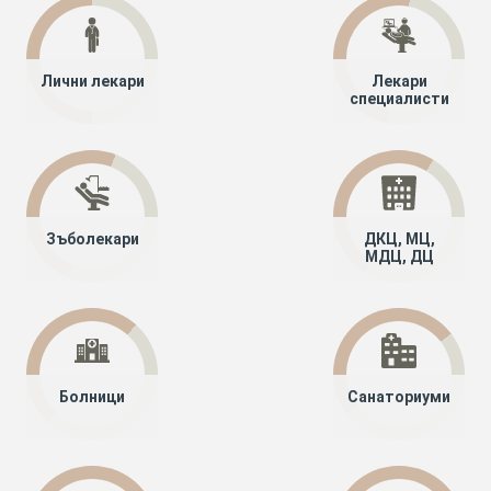
Лични лекари
Лекари
специалисти
Зъболекари
ДКЦ, МЦ,
МДЦ, ДЦ
Болници
Санаториуми