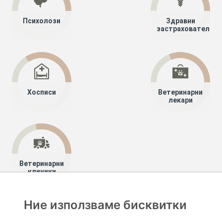
Психолози
Здравни
застрахователи
Хосписи
Ветеринарни
лекари
Ветеринарни
клиники
Ние използваме бисквитки
Хапче
Специалисти