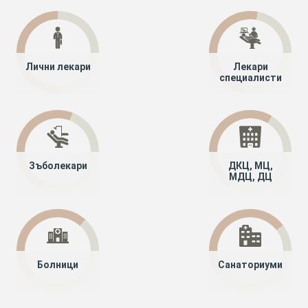
Лични лекари
Лекари
специалисти
Зъболекари
ДКЦ, МЦ,
МДЦ, ДЦ
Болници
Санаториуми