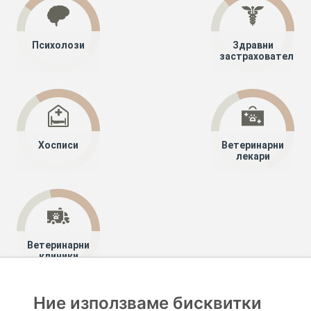
Психолози
Здравни
застрахователи
Хосписи
Ветеринарни
лекари
Ветеринарни
клиники
Ние използваме бисквитки
Хапче
Специалисти