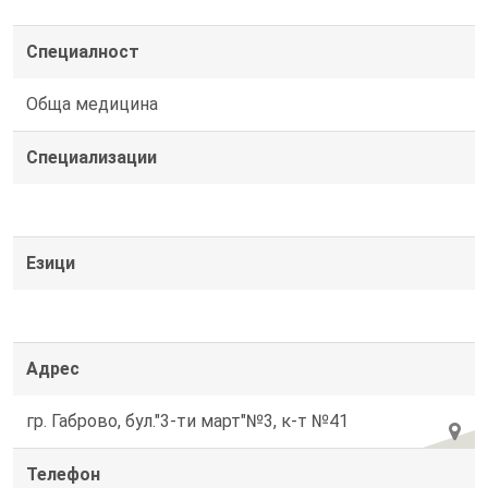
Специалност
Обща медицина
Специализации
Езици
Адрес
гр. Габрово, бул."3-ти март"№3, к-т №41
Телефон