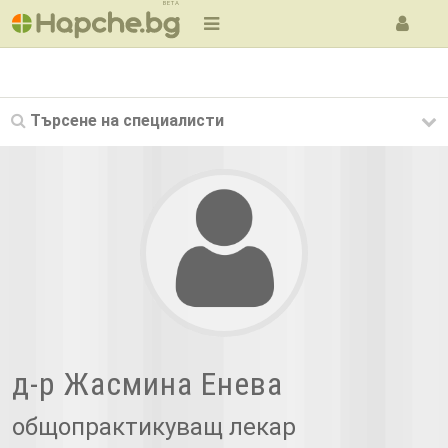
BETA
Търсене на
специалисти
д-р Жасмина Енева
общопрактикуващ лекар