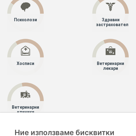
Психолози
Здравни
застрахователи
Хосписи
Ветеринарни
лекари
Ветеринарни
клиники
Ние използваме бисквитки
Хапче
Специалисти