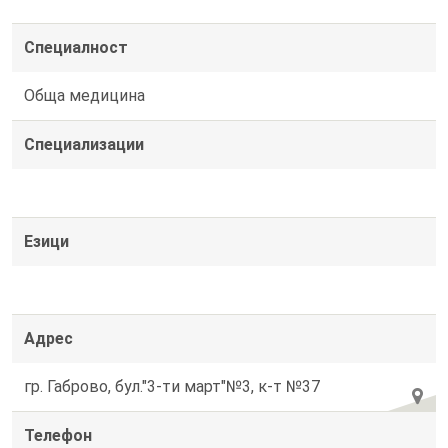
Специалност
Обща медицина
Специализации
Езици
Адрес
гр. Габрово, бул."3-ти март"№3, к-т №37
Телефон