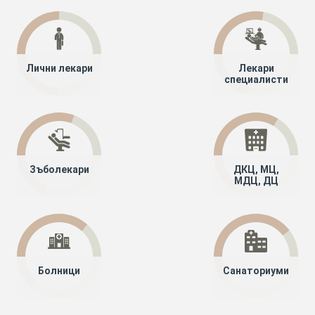
Лични лекари
Лекари
специалисти
Зъболекари
ДКЦ, МЦ,
МДЦ, ДЦ
Болници
Санаториуми