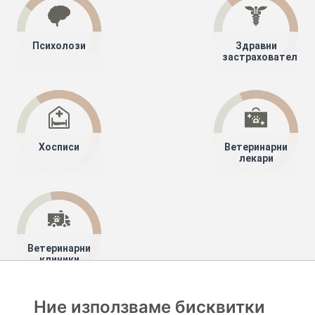
Психолози
Здравни
застрахователи
Хосписи
Ветеринарни
лекари
Ветеринарни
клиники
Ние използваме бисквитки
Хапче
Специалисти