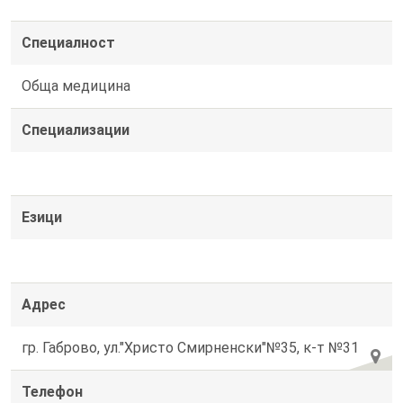
Специалност
Обща медицина
Специализации
Езици
Адрес
гр. Габрово, ул."Христо Смирненски"№35, к-т №31
Телефон