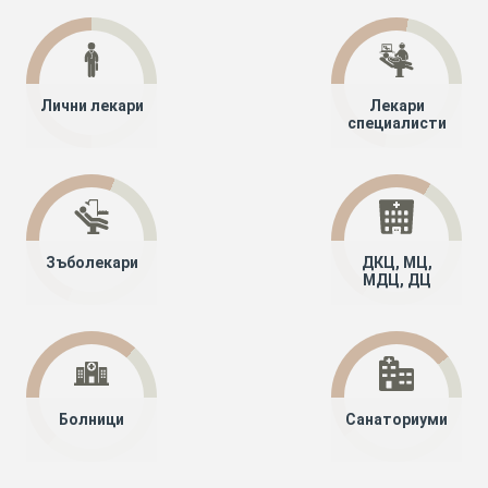
Лични лекари
Лекари
специалисти
Зъболекари
ДКЦ, МЦ,
МДЦ, ДЦ
Болници
Санаториуми