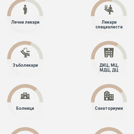
Лични лекари
Лекари
специалисти
Зъболекари
ДКЦ, МЦ,
МДЦ, ДЦ
Болници
Санаториуми