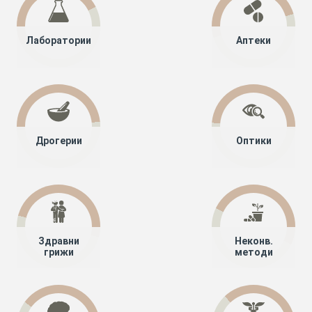
Лаборатории
Аптеки
Дрогерии
Оптики
Здравни
Неконв.
грижи
методи