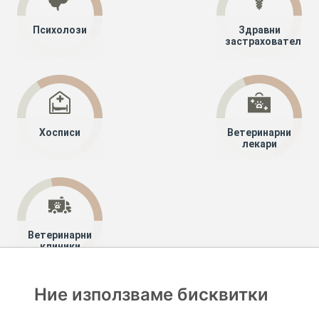
Психолози
Здравни
застрахователи
Хосписи
Ветеринарни
лекари
Ветеринарни
клиники
Ние използваме бисквитки
Хапче
Специалисти