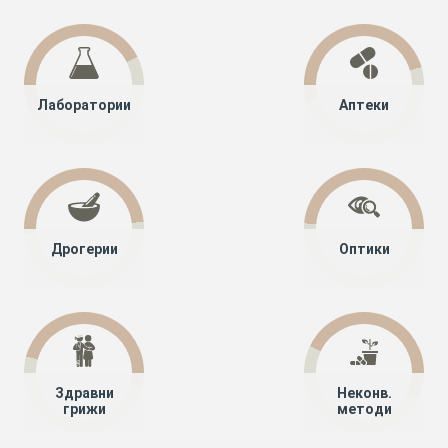
Лаборатории
Аптеки
Дрогерии
Оптики
Здравни
Неконв.
грижи
методи