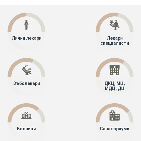
Лични лекари
Лекари
специалисти
Зъболекари
ДКЦ, МЦ,
МДЦ, ДЦ
Болници
Санаториуми