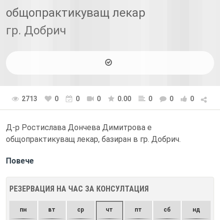
общопрактикуващ лекар
гр. Добрич
2713
0
0
0
0.00
0
0
0
Д-р Ростислава Дончева Димитрова е
общопрактикуващ лекар, базиран в гр. Добрич.
Повече
РЕЗЕРВАЦИЯ НА ЧАС ЗА КОНСУЛТАЦИЯ
пн
вт
ср
чт
пт
сб
нд