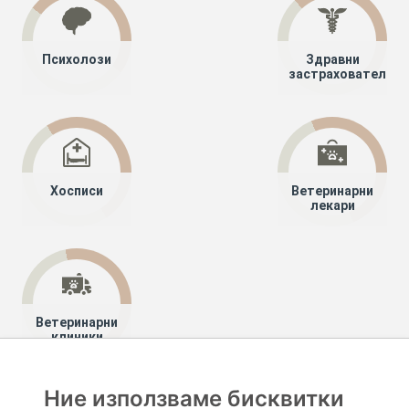
Психолози
Здравни
застрахователи
Хосписи
Ветеринарни
лекари
Ветеринарни
клиники
Ние използваме бисквитки
Хапче
Специалисти