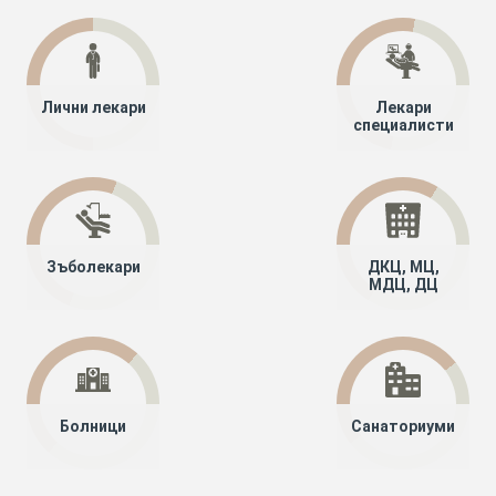
Лични лекари
Лекари
специалисти
Зъболекари
ДКЦ, МЦ,
МДЦ, ДЦ
Болници
Санаториуми