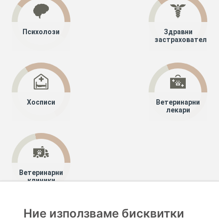
Психолози
Здравни
застрахователи
Хосписи
Ветеринарни
лекари
Ветеринарни
клиники
Ние използваме бисквитки
Хапче
Специалисти