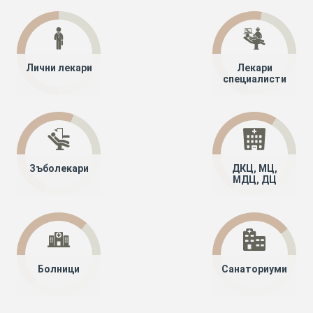
Лични лекари
Лекари
специалисти
Зъболекари
ДКЦ, МЦ,
МДЦ, ДЦ
Болници
Санаториуми