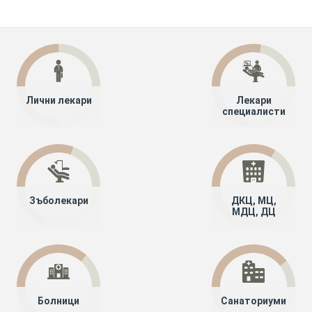
Лични лекари
Лекари
специалисти
Зъболекари
ДКЦ, МЦ,
МДЦ, ДЦ
Болници
Санаториуми