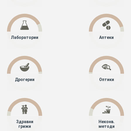
Лаборатории
Аптеки
Дрогерии
Оптики
Здравни
Неконв.
грижи
методи