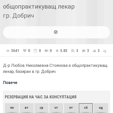
общопрактикуващ лекар
гр. Добрич
3641
0
0
0
5.83
3
3
3
Д-р Любов Николаевна Стоянова е общопрактикуващ
лекар, базиран в гр. Добрич.
Повече
РЕЗЕРВАЦИЯ НА ЧАС ЗА КОНСУЛТАЦИЯ
пн
вт
ср
чт
пт
сб
нд