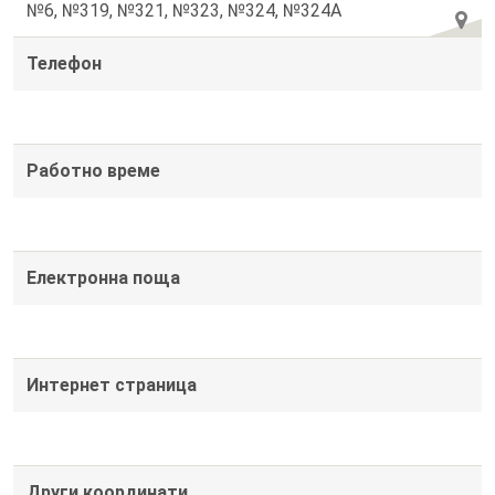
№6, №319, №321, №323, №324, №324А
Телефон
Работно време
Електронна поща
Интернет страница
Други координати