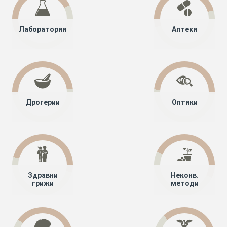
Лаборатории
Аптеки
Дрогерии
Оптики
Здравни
Неконв.
грижи
методи