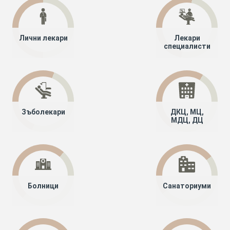
Лични лекари
Лекари
специалисти
Зъболекари
ДКЦ, МЦ,
МДЦ, ДЦ
Болници
Санаториуми