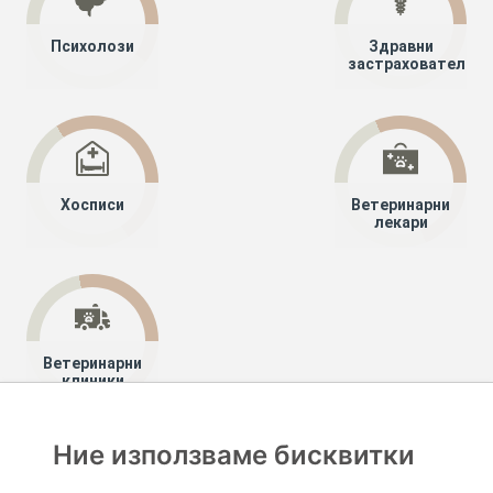
Психолози
Здравни
застрахователи
Хосписи
Ветеринарни
лекари
Ветеринарни
клиники
Ние използваме бисквитки
Хапче
Специалисти