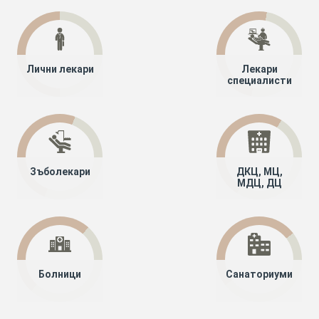
Лични лекари
Лекари
специалисти
Зъболекари
ДКЦ, МЦ,
МДЦ, ДЦ
Болници
Санаториуми