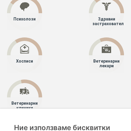
Психолози
Здравни
застрахователи
Хосписи
Ветеринарни
лекари
Ветеринарни
клиники
Ние използваме бисквитки
Хапче
Специалисти