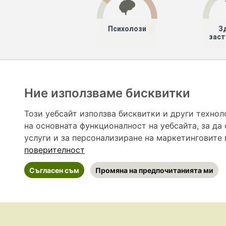
Психолози
З
заст
Хапче
Специалисти
Ние използваме бисквитки
Hapche.bg НЕ е медицински, зравен или сроден специа
НЕ препоръчва медицински и други здравни и сро
Този уебсайт използва бисквитки и други технол
предназначена да служи само и единствено за справоч
на основната функционалност на уебсайта
,
за да
допълване на данните и за коригиране на неточности
вашето здраве! При поява на симптом(и) на заб
услуги и за персонализиране на маркетинговите
общоевропейс
поверителност
Съгласен съм
Промяна на предпочитанията ми
©
2026 Hapche.bg
•
Общи условия
•
По