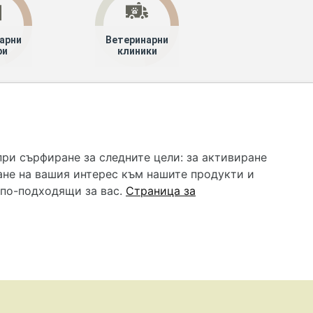
арни
Ветеринарни
ри
клиники
 услуга и НЕ осигурява диагноза и лечение. Hapche.bg
бавки. Информацията, публикувана в Hapche.bg, е
при сърфиране за следните цели:
за активиране
 при все че се полагат всички усилия за обновяване и
ане на вашия интерес към нашите продукти и
гностиката и самолечението могат да бъдат опасни за
като спешно, позвънете на денонощния безплатен
 по-подходящи за вас
.
Страница за
цинска помощ!
редпочитания за „бисквитки“
•
Контакти