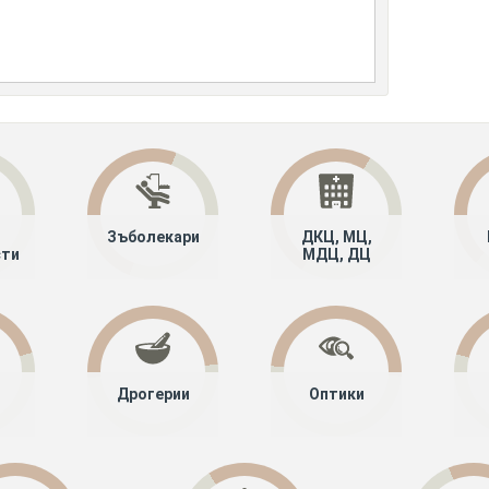
Зъболекари
ДКЦ, МЦ,
сти
МДЦ, ДЦ
Дрогерии
Оптики