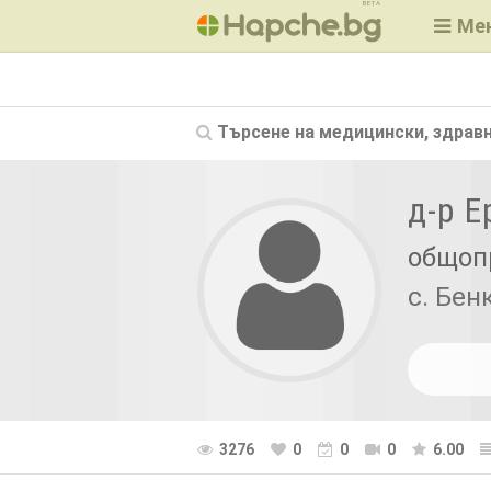
BETA
Ме
Търсене на
медицински, здравн
д-р 
общоп
с. Бен
3276
0
0
0
6.00