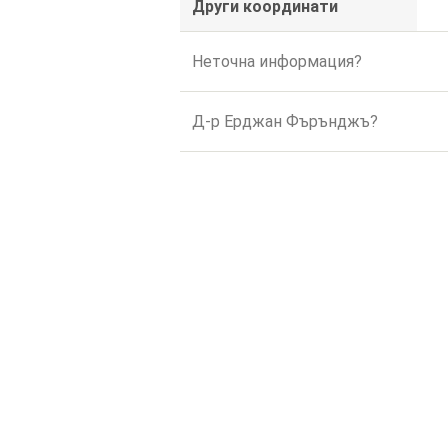
Други координати
Неточна информация?
Д-р Ерджан Фърънджъ?