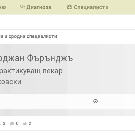
ню
Диагноза
Специалисти
и и сродни
специалисти
Ерджан Фърънджъ
рактикуващ лекар
ковски
3
0
2