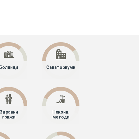
Болници
Санаториуми
Здравни
Неконв.
грижи
методи