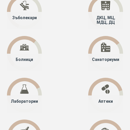
Зъболекари
ДКЦ, МЦ,
МДЦ, ДЦ
Болници
Санаториуми
Лаборатории
Аптеки