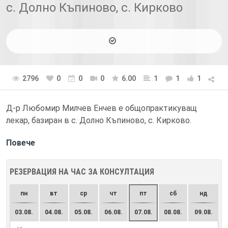
с. Долно Къпиново, с. Кирково
2796
0
0
0
6.00
1
1
1
Д-р Любомир Милчев Енчев е общопрактикуващ
лекар, базиран в с. Долно Къпиново, с. Кирково.
Повече
РЕЗЕРВАЦИЯ НА ЧАС ЗА КОНСУЛТАЦИЯ
пн
вт
ср
чт
пт
сб
нд
03.08.
04.08.
05.08.
06.08.
07.08.
08.08.
09.08.