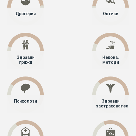
Дрогерии
Оптики
Здравни
Неконв.
грижи
методи
Психолози
Здравни
застрахователи