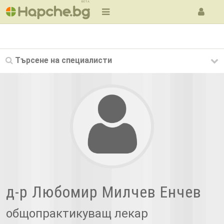
BETA
Търсене на
специалисти
д-р Любомир Милчев Енчев
общопрактикуващ лекар