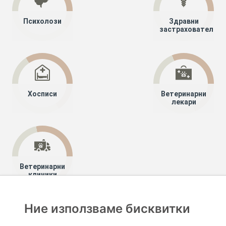
Психолози
Здравни
застрахователи
Хосписи
Ветеринарни
лекари
Ветеринарни
клиники
Ние използваме бисквитки
Хапче
Специалисти