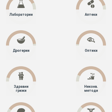
Лаборатории
Аптеки
Дрогерии
Оптики
Здравни
Неконв.
грижи
методи