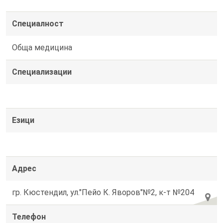
Специалност
Обща медицина
Специализации
Езици
Адрес
гр. Кюстендил, ул."Пейо К. Яворов"№2, к-т №204
Телефон