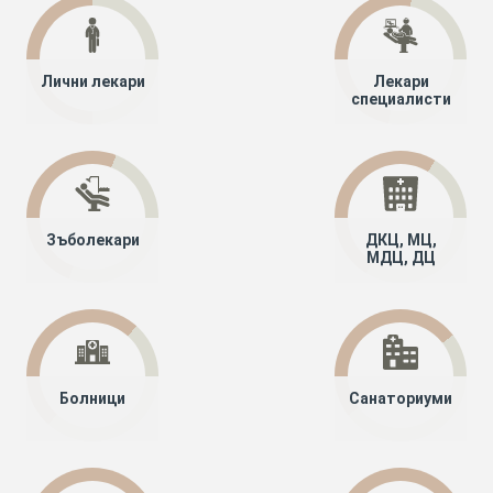
Лични лекари
Лекари
специалисти
Зъболекари
ДКЦ, МЦ,
МДЦ, ДЦ
Болници
Санаториуми