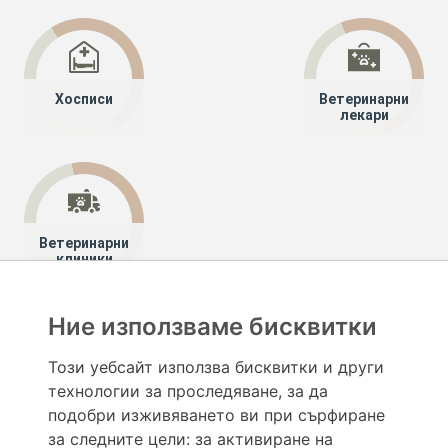
Хосписи
Ветеринарни
лекари
Ветеринарни
клиники
Ние използваме бисквитки
Хапче
Специалисти
Този уебсайт използва бисквитки и други
технологии за проследяване, за да
Hapche.bg НЕ е медицински, зравен или сроден специалист и НЕ дава медицински
консултации и здравни съвети. Hapche.bg НЕ се явява медицинска услуга и НЕ
подобри изживяването ви при сърфиране
осигурява диагноза и лечение. Hapche.bg НЕ препоръчва медицински и други здравни и
за следните цели:
за активиране на
сродни специалисти и заведения. Hapche.bg НЕ търгува с лекарствени продукти и