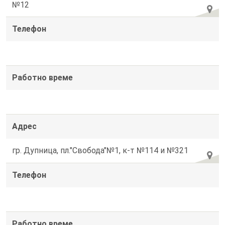
№12
Телефон
Работно време
Адрес
гр. Дупница, пл."Свобода"№1, к-т №114 и №321
Телефон
Работно време