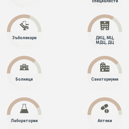
специалисти
Зъболекари
ДКЦ, МЦ,
МДЦ, ДЦ
Болници
Санаториуми
Лаборатории
Аптеки