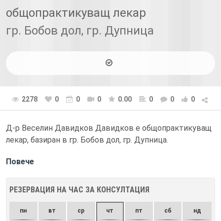
общопрактикуващ лекар
гр. Бобов дол, гр. Дупница
2278
0
0
0
0.00
0
0
0
Д-р Веселин Давидков Давидков е общопрактикуващ
лекар, базиран в гр. Бобов дол, гр. Дупница.
Повече
РЕЗЕРВАЦИЯ НА ЧАС ЗА КОНСУЛТАЦИЯ
пн
вт
ср
чт
пт
сб
нд