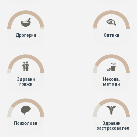
Дрогерии
Оптики
Здравни
Неконв.
грижи
методи
Психолози
Здравни
застрахователи