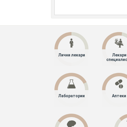
Лични лекари
Лекари
специали
Лаборатории
Аптеки