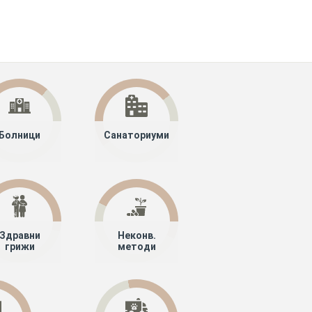
Болници
Санаториуми
Здравни
Неконв.
грижи
методи