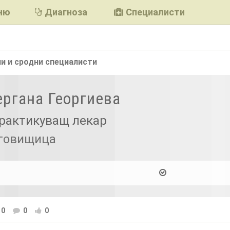
ню
Диагноза
Специалисти
и и сродни
специалисти
ергана Георгиева
рактикуващ лекар
аговищица
0
0
0