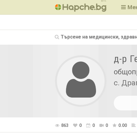
BETA
Ме
Търсене на
медицински, здравн
д-р Г
общоп
с. Др
863
0
0
0
0.00