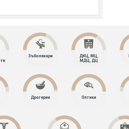
Зъболекари
ДКЦ, МЦ,
сти
МДЦ, ДЦ
Дрогерии
Оптики