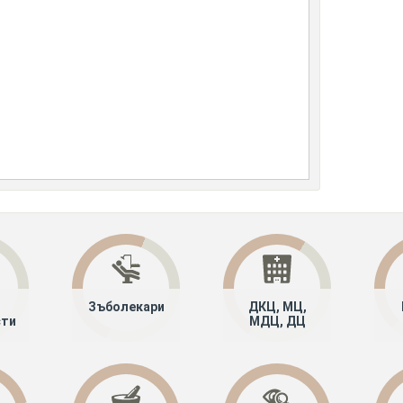
Зъболекари
ДКЦ, МЦ,
сти
МДЦ, ДЦ