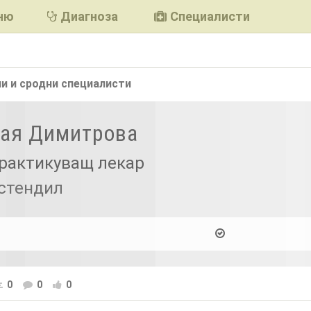
ню
Диагноза
Специалисти
и и сродни
специалисти
Мая Димитрова
рактикуващ лекар
юстендил
0
0
0