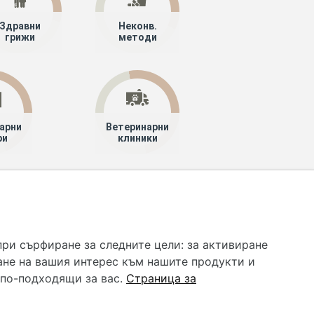
Здравни
Неконв.
грижи
методи
арни
Ветеринарни
ри
клиники
 услуга и НЕ осигурява диагноза и лечение. Hapche.bg
бавки. Информацията, публикувана в Hapche.bg, е
при сърфиране за следните цели:
за активиране
 при все че се полагат всички усилия за обновяване и
ане на вашия интерес към нашите продукти и
гностиката и самолечението могат да бъдат опасни за
като спешно, позвънете на денонощния безплатен
 по-подходящи за вас
.
Страница за
цинска помощ!