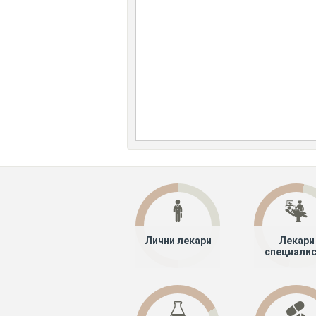
Лични лекари
Лекари
специали