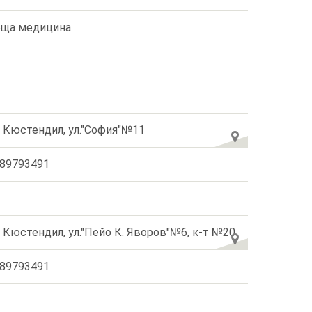
ща медицина
. Кюстендил, ул."София"№11
89793491
. Кюстендил, ул."Пейо К. Яворов"№6, к-т №20
89793491