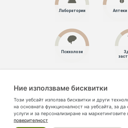
Лаборатории
Аптеки
Психолози
З
заст
Хапче
Специалисти
Ние използваме бисквитки
Hapche.bg НЕ е медицински, зравен или сроден специа
НЕ препоръчва медицински и други здравни и сро
Този уебсайт използва бисквитки и други технол
предназначена да служи само и единствено за справоч
на основната функционалност на уебсайта
,
за да
допълване на данните и за коригиране на неточности
вашето здраве! При поява на симптом(и) на заб
услуги и за персонализиране на маркетинговите
общоевропейс
поверителност