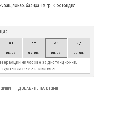
ващ лекар, базиран в гр. Кюстендил.
АЦИЯ
чт
пт
сб
нд
06.08.
07.08.
08.08.
09.08.
езервации на часове за дистанционни/
нсултации не е активирана.
ТЗИВИ
ДОБАВЯНЕ НА ОТЗИВ