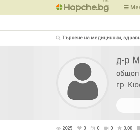
BETA
Ме
Търсене на
медицински, здравн
д-р 
общоп
гр. К
2025
0
0
0
0.00