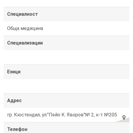
Специалност
Обща медицина
Специализации
Езици
Адрес
гр. Кюстендил, ул."Пейо К. Яворов"№ 2, к-т №205
Телефон