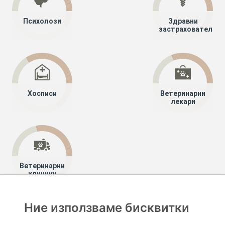
Психолози
Здравни
застрахователи
Хосписи
Ветеринарни
лекари
Ветеринарни
клиники
Ние използваме бисквитки
Хапче
Специалисти