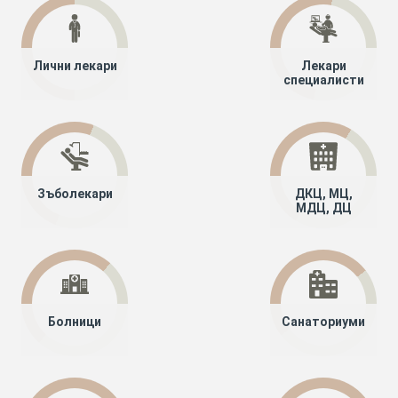
Лични лекари
Лекари
специалисти
Зъболекари
ДКЦ, МЦ,
МДЦ, ДЦ
Болници
Санаториуми