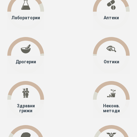
Лаборатории
Аптеки
Дрогерии
Оптики
Здравни
Неконв.
грижи
методи