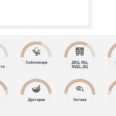
Зъболекари
ДКЦ, МЦ,
сти
МДЦ, ДЦ
Дрогерии
Оптики