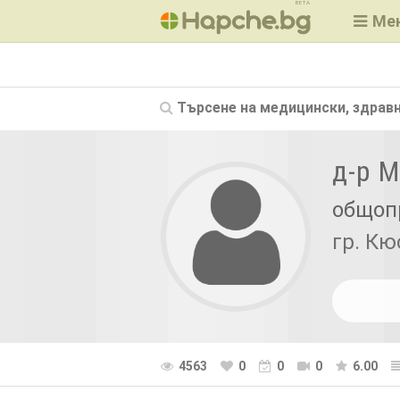
BETA
Ме
Търсене на
медицински, здравн
д-р 
общоп
гр. К
4563
0
0
0
6.00