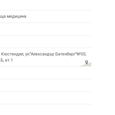
ща медицина
. Кюстендил, ул."Александър Батенберг"№30,
.Б, ет.1