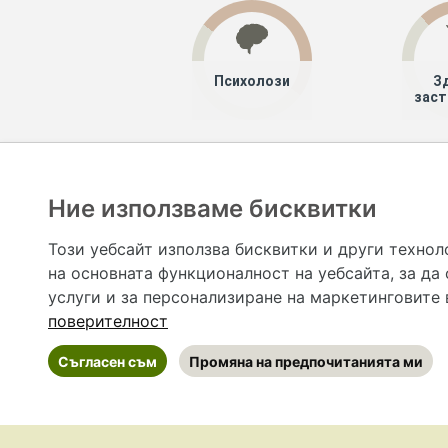
Психолози
З
заст
Хапче
Специалисти
Ние използваме бисквитки
Hapche.bg НЕ е медицински, зравен или сроден специа
НЕ препоръчва медицински и други здравни и сро
Този уебсайт използва бисквитки и други технол
предназначена да служи само и единствено за справоч
на основната функционалност на уебсайта
,
за да
допълване на данните и за коригиране на неточности
вашето здраве! При поява на симптом(и) на заб
услуги и за персонализиране на маркетинговите
общоевропейс
поверителност
Съгласен съм
Промяна на предпочитанията ми
©
2026 Hapche.bg
•
Общи условия
•
По