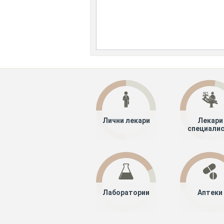
Лични лекари
Лекари
специали
Лаборатории
Аптеки