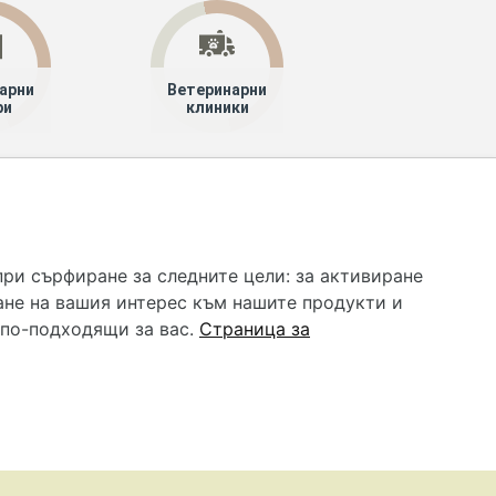
арни
Ветеринарни
ри
клиники
 услуга и НЕ осигурява диагноза и лечение. Hapche.bg
бавки. Информацията, публикувана в Hapche.bg, е
при сърфиране за следните цели:
за активиране
 при все че се полагат всички усилия за обновяване и
ане на вашия интерес към нашите продукти и
гностиката и самолечението могат да бъдат опасни за
като спешно, позвънете на денонощния безплатен
 по-подходящи за вас
.
Страница за
цинска помощ!
редпочитания за „бисквитки“
•
Контакти