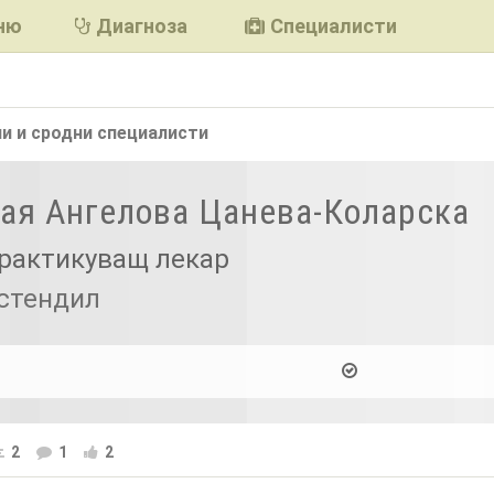
ню
Диагноза
Специалисти
и и сродни
специалисти
Мая Ангелова Цанева-Коларска
рактикуващ лекар
юстендил
2
1
2