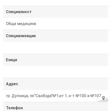
Специалност
Обща медицина
Специализации
Езици
Адрес
гр. Дупница, пл."Свобода"№1,ет.1, к-т №100 и №107
Телефон