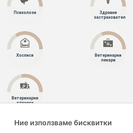
Психолози
Здравни
застрахователи
Хосписи
Ветеринарни
лекари
Ветеринарни
клиники
Ние използваме бисквитки
Хапче
Специалисти