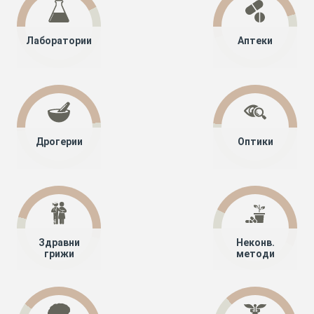
Лаборатории
Аптеки
Дрогерии
Оптики
Здравни
Неконв.
грижи
методи