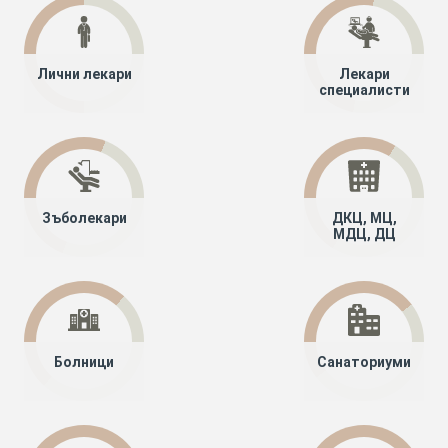
Лични лекари
Лекари
специалисти
Зъболекари
ДКЦ, МЦ,
МДЦ, ДЦ
Болници
Санаториуми