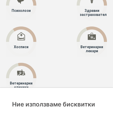
Психолози
Здравни
застрахователи
Хосписи
Ветеринарни
лекари
Ветеринарни
клиники
Ние използваме бисквитки
Хапче
Специалисти