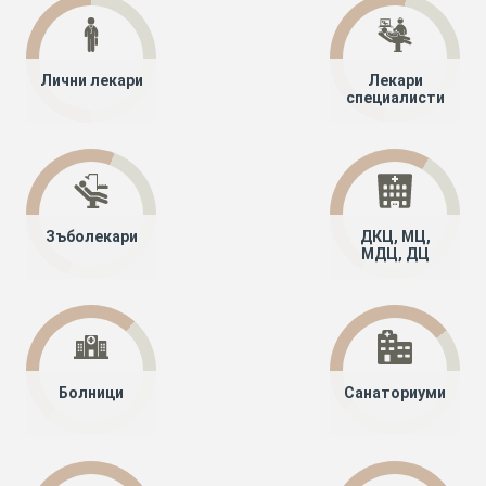
Лични лекари
Лекари
специалисти
Зъболекари
ДКЦ, МЦ,
МДЦ, ДЦ
Болници
Санаториуми