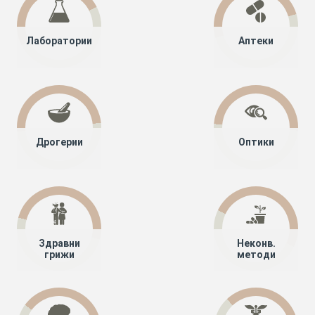
Лаборатории
Аптеки
Дрогерии
Оптики
Здравни
Неконв.
грижи
методи