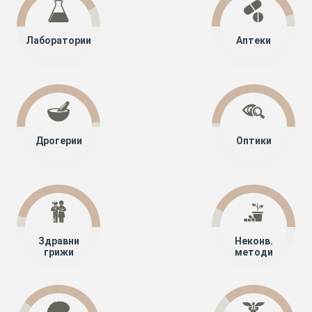
Лаборатории
Аптеки
Дрогерии
Оптики
Здравни
Неконв.
грижи
методи