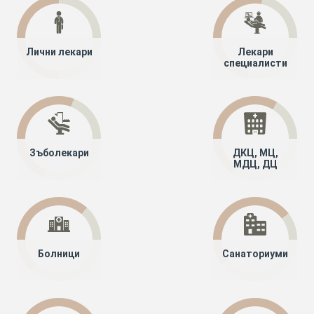
Лични лекари
Лекари
специалисти
Зъболекари
ДКЦ, МЦ,
МДЦ, ДЦ
Болници
Санаториуми