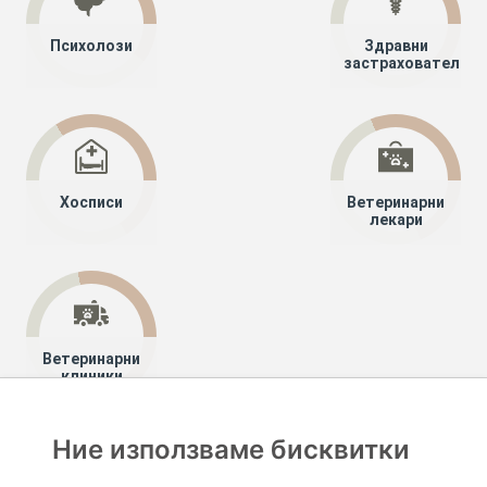
Психолози
Здравни
застрахователи
Хосписи
Ветеринарни
лекари
Ветеринарни
клиники
Ние използваме бисквитки
Хапче
Специалисти