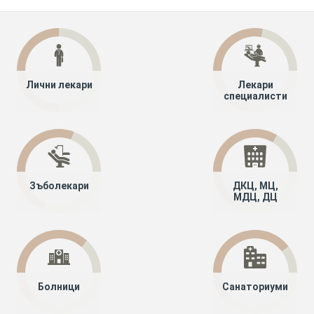
Лични лекари
Лекари
специалисти
Зъболекари
ДКЦ, МЦ,
МДЦ, ДЦ
Болници
Санаториуми