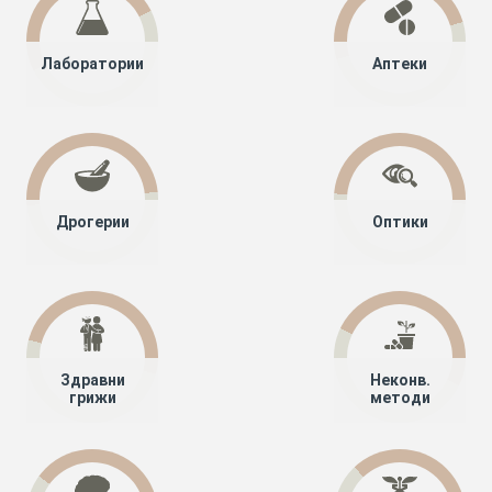
Лаборатории
Аптеки
Дрогерии
Оптики
Здравни
Неконв.
грижи
методи