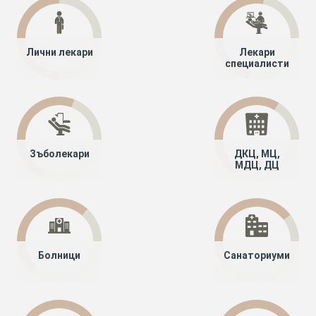
Лични лекари
Лекари
специалисти
Зъболекари
ДКЦ, МЦ,
МДЦ, ДЦ
Болници
Санаториуми