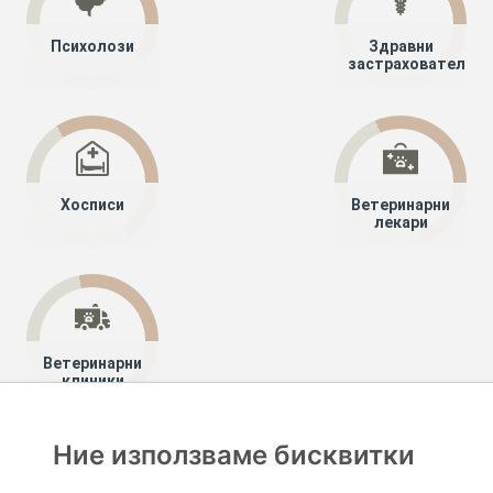
Психолози
Здравни
застрахователи
Хосписи
Ветеринарни
лекари
Ветеринарни
клиники
Ние използваме бисквитки
Хапче
Специалисти