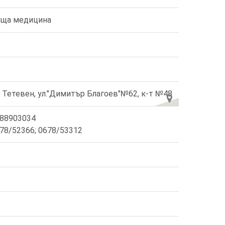
ща медицина
. Тетевен, ул."Димитър Благоев"№62, к-т №48
88903034
78/52366; 0678/53312