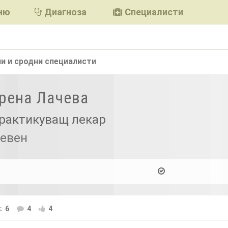
ню
Диагноза
Специалисти
и и сродни
специалисти
Ирена Лачева
рактикуващ лекар
тевен
6
4
4