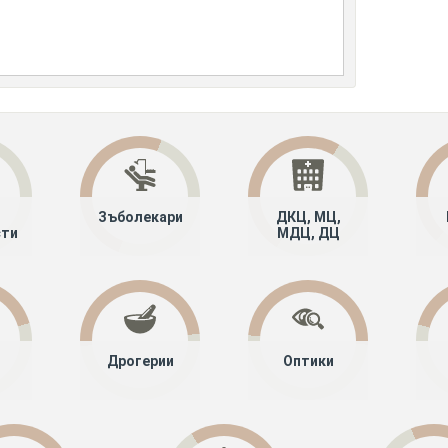
Зъболекари
ДКЦ, МЦ,
сти
МДЦ, ДЦ
Дрогерии
Оптики