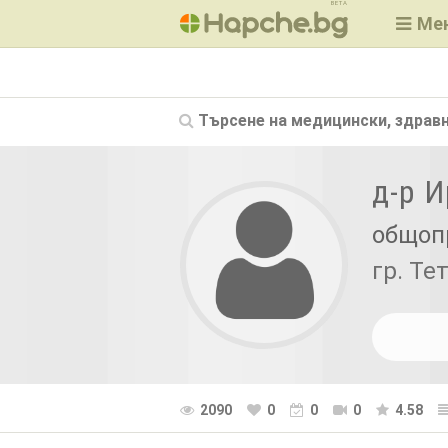
BETA
Ме
Търсене на
медицински, здравн
д-р 
общоп
гр. Те
2090
0
0
0
4.58