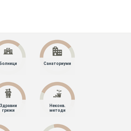
Болници
Санаториуми
Здравни
Неконв.
грижи
методи