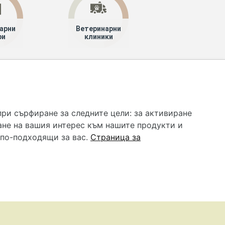
арни
Ветеринарни
ри
клиники
 услуга и НЕ осигурява диагноза и лечение. Hapche.bg
бавки. Информацията, публикувана в Hapche.bg, е
при сърфиране за следните цели:
за активиране
 при все че се полагат всички усилия за обновяване и
ане на вашия интерес към нашите продукти и
гностиката и самолечението могат да бъдат опасни за
като спешно, позвънете на денонощния безплатен
 по-подходящи за вас
.
Страница за
цинска помощ!
редпочитания за „бисквитки“
•
Контакти