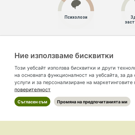
Психолози
З
заст
Хапче
Специалисти
Ние използваме бисквитки
Hapche.bg НЕ е медицински, зравен или сроден специа
НЕ препоръчва медицински и други здравни и сро
Този уебсайт използва бисквитки и други технол
предназначена да служи само и единствено за справоч
на основната функционалност на уебсайта
,
за да
допълване на данните и за коригиране на неточности
вашето здраве! При поява на симптом(и) на заб
услуги и за персонализиране на маркетинговите
общоевропейс
поверителност
Съгласен съм
Промяна на предпочитанията ми
©
2026 Hapche.bg
•
Общи условия
•
По