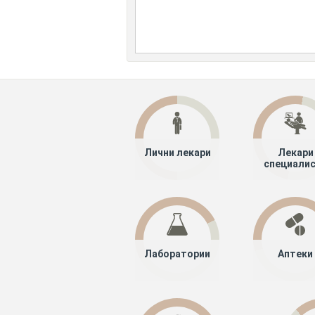
Лични лекари
Лекари
специали
Лаборатории
Аптеки