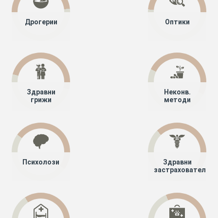
Дрогерии
Оптики
Здравни
Неконв.
грижи
методи
Психолози
Здравни
застрахователи