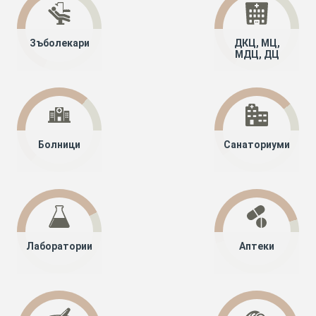
Зъболекари
ДКЦ, МЦ,
МДЦ, ДЦ
Болници
Санаториуми
Лаборатории
Аптеки