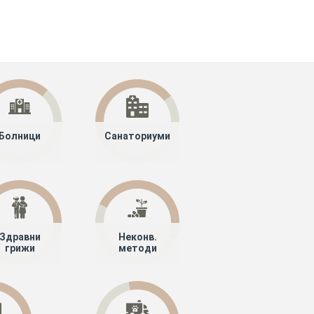
Болници
Санаториуми
Здравни
Неконв.
грижи
методи