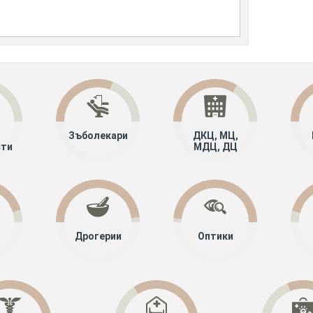
Зъболекари
ДКЦ, МЦ,
сти
МДЦ, ДЦ
Дрогерии
Оптики