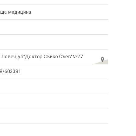
ща медицина
. Ловеч, ул."Доктор Съйко Съев"№27
8/603381