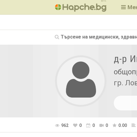
BETA
Ме
Търсене на
медицински, здравн
д-р 
общоп
гр. Ло
962
0
0
0
0.00