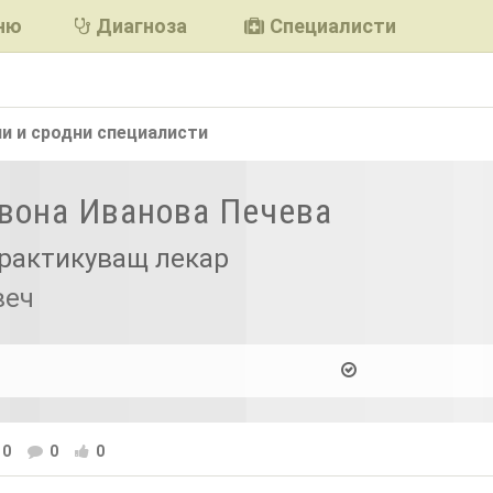
ню
Диагноза
Специалисти
и и сродни
специалисти
Ивона Иванова Печева
рактикуващ лекар
веч
0
0
0