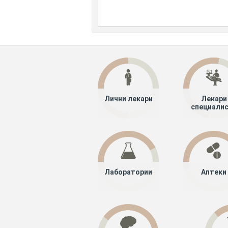
Лични лекари
Лекари
специали
Лаборатории
Аптеки