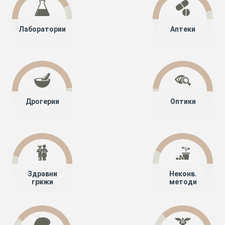
Лаборатории
Аптеки
Дрогерии
Оптики
Здравни
Неконв.
грижи
методи