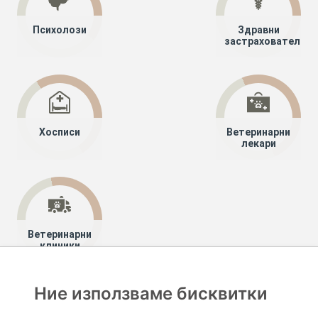
Психолози
Здравни
застрахователи
Хосписи
Ветеринарни
лекари
Ветеринарни
клиники
Ние използваме бисквитки
Хапче
Специалисти