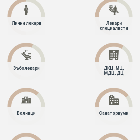
Лични лекари
Лекари
специалисти
Зъболекари
ДКЦ, МЦ,
МДЦ, ДЦ
Болници
Санаториуми