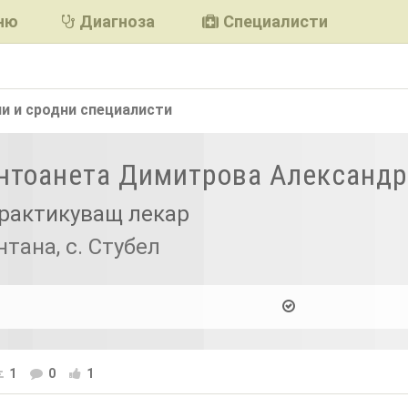
ню
Диагноза
Специалисти
и и сродни
специалисти
Антоанета Димитрова Александ
рактикуващ лекар
нтана, с. Стубел
1
0
1