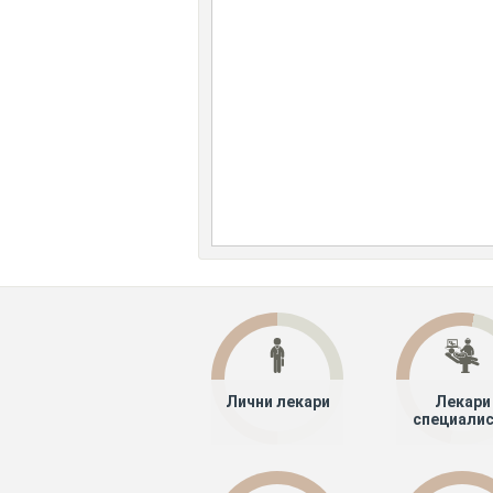
Лични лекари
Лекари
специали