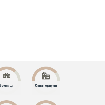
Болници
Санаториуми