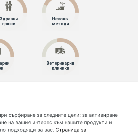
Здравни
Неконв.
грижи
методи
арни
Ветеринарни
ри
клиники
 услуга и НЕ осигурява диагноза и лечение. Hapche.bg
бавки. Информацията, публикувана в Hapche.bg, е
при сърфиране за следните цели:
за активиране
 при все че се полагат всички усилия за обновяване и
ане на вашия интерес към нашите продукти и
гностиката и самолечението могат да бъдат опасни за
като спешно, позвънете на денонощния безплатен
 по-подходящи за вас
.
Страница за
цинска помощ!