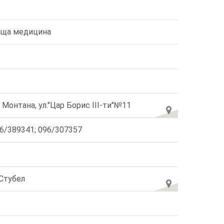
ща медицина
. Монтана, ул."Цар Борис III-ти"№11
6/389341; 096/307357
 Стубел