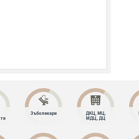
Зъболекари
ДКЦ, МЦ,
сти
МДЦ, ДЦ