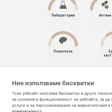
Лаборатории
Аптеки
Психолози
З
заст
Хапче
Специалисти
Ние използваме бисквитки
Hapche.bg НЕ е медицински, зравен или сроден специа
НЕ препоръчва медицински и други здравни и сро
Този уебсайт използва бисквитки и други технол
предназначена да служи само и единствено за справоч
на основната функционалност на уебсайта
,
за да
допълване на данните и за коригиране на неточности
вашето здраве! При поява на симптом(и) на заб
услуги и за персонализиране на маркетинговите
общоевропейс
поверителност