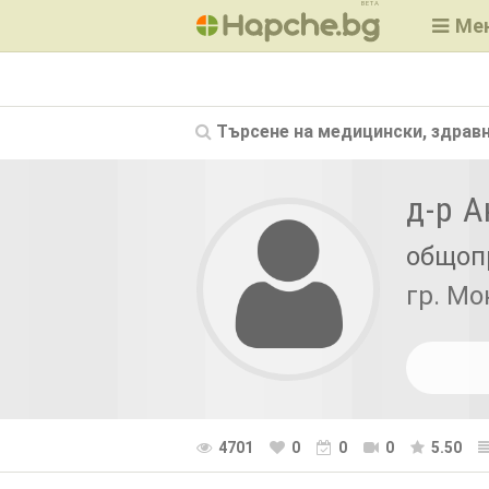
BETA
Ме
Търсене на
медицински, здравн
д-р 
общоп
гр. Мо
4701
0
0
0
5.50