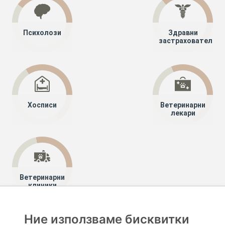
Психолози
Здравни
застрахователи
Хосписи
Ветеринарни
лекари
Ветеринарни
клиники
Ние използваме бисквитки
Хапче
Специалисти