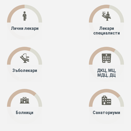
Лични лекари
Лекари
специалисти
Зъболекари
ДКЦ, МЦ,
МДЦ, ДЦ
Болници
Санаториуми