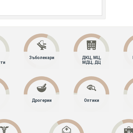
Зъболекари
ДКЦ, МЦ,
сти
МДЦ, ДЦ
Дрогерии
Оптики