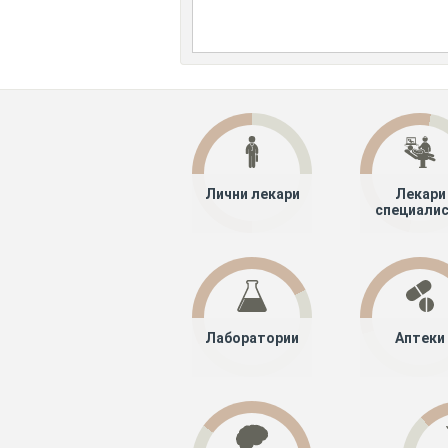
Лични лекари
Лекари
специали
Лаборатории
Аптеки