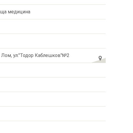
ща медицина
. Лом, ул."Тодор Каблешков"№2