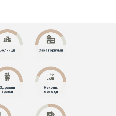
Болници
Санаториуми
Здравни
Неконв.
грижи
методи