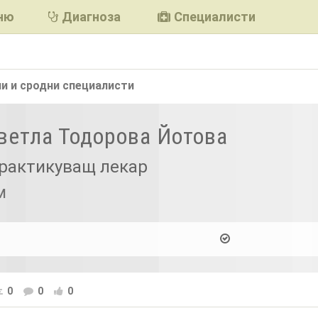
ню
Диагноза
Специалисти
и и сродни
специалисти
Светла Тодорова Йотова
рактикуващ лекар
м
0
0
0