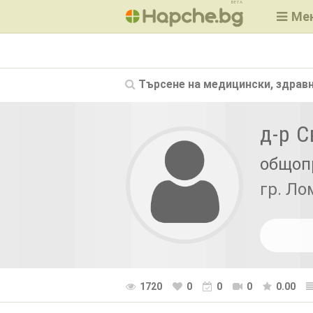
BETA
Ме
Търсене на
медицински, здравн
д-р 
общоп
гр. Ло
1720
0
0
0
0.00