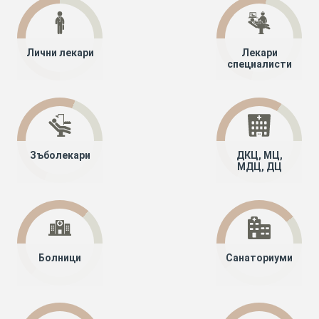
Лични лекари
Лекари
специалисти
Зъболекари
ДКЦ, МЦ,
МДЦ, ДЦ
Болници
Санаториуми