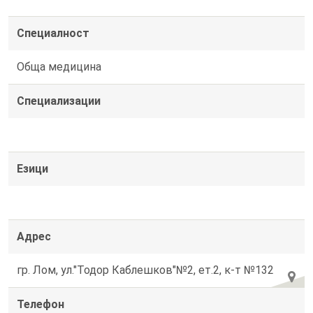
Специалност
Обща медицина
Специализации
Езици
Адрес
гр. Лом, ул."Тодор Каблешков"№2, ет.2, к-т №132
Телефон