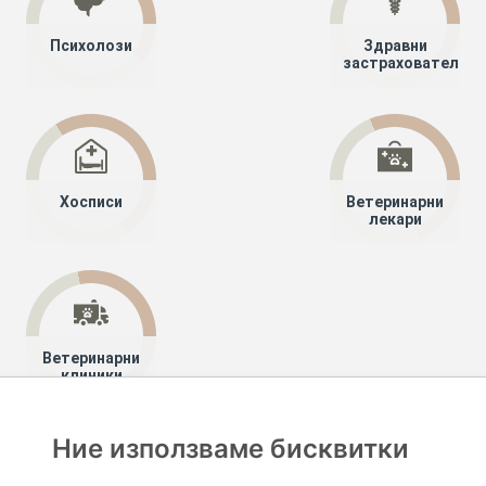
Психолози
Здравни
застрахователи
Хосписи
Ветеринарни
лекари
Ветеринарни
клиники
Ние използваме бисквитки
Хапче
Специалисти