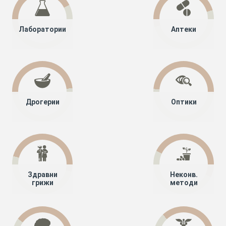
Лаборатории
Аптеки
Дрогерии
Оптики
Здравни
Неконв.
грижи
методи